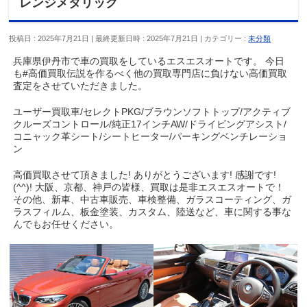
レンジメタリック
投稿日 : 2025年7月21日
最終更新日時 : 2025年7月21日
カテゴリー :
未分類
兵庫県伊丹市で車の買取をしているエスエスオートです。 今日
も#高価買取伝説を作るべく他の買取専門店に負けない高価買取
査定をさせていただきました。
ユーザー買取車/セレクトPKG/ブラウンソフトトップ/アクティブ
クルーズコントロール/純正17インチAW/ドライビングアシスト/
コニャック革シート/シートヒーター/パーキングベンチレーショ
ン
高価買取させて頂きました! ありがとうございます! 感謝です!
(^^)! 大阪、京都、神戸の皆様、買取は是非エスエスオートで！
その他、新車、中古車販売、車検整備、ガラスコーティング、ガ
ラスフィルム、板金塗装、カスタム、陸送など、車に関する事な
んでもお任せください。