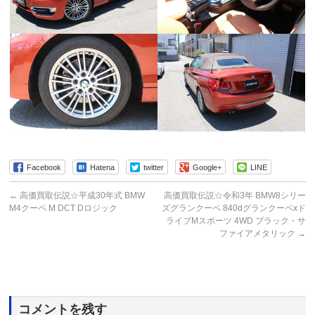
Facebook
Hatena
twitter
Google+
LINE
←
高価買取伝説☆平成30年式 BMW
高価買取伝説☆令和3年 BMW8シリー
M4クーペ M DCT Dロジック
ズグランクーペ 840dグランクーペxド
ライブMスポーツ 4WD ブラック・サ
ファイアメタリック
→
コメントを残す