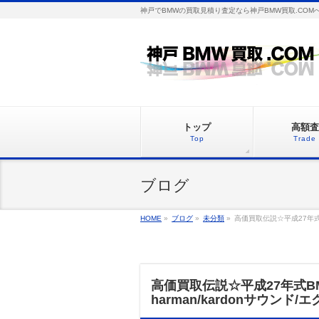
神戸でBMWの買取見積り査定なら神戸BMW買取.COM
トップ
高額査
Top
Trade 
ブログ
HOME
»
ブログ
»
未分類
»
高価買取伝説☆平成27年式B
高価買取伝説☆平成27年式BM
harman/kardonサウン