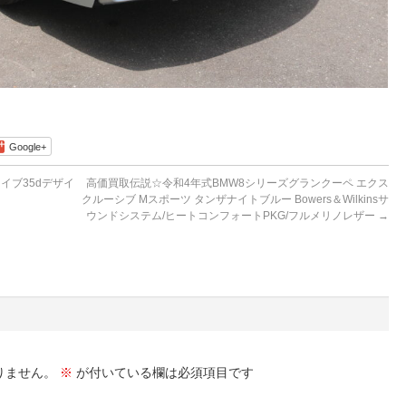
Google+
イブ35dデザイ
高価買取伝説☆令和4年式BMW8シリーズグランクーペ エクス
クルーシブ Mスポーツ タンザナイトブルー Bowers＆Wilkinsサ
ウンドシステム/ヒートコンフォートPKG/フルメリノレザー
→
りません。
※
が付いている欄は必須項目です