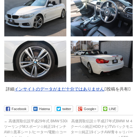
詳細
インサイトのデータがまだ十分ではありません
投稿を共有
Facebook
Hatena
twitter
Google+
LINE
←
高価買取伝説平成29年式 BMW 530i
高価買取伝説☆平成27年式BMW Ｍ４
ツーリングMスポーツ☆純正19インチ
クーペ☆純正HDDナビ/TV/バックモニ
AW☆黒革シート/ヒーター/電動☆コー
ター☆純正19インチAW/青キャリパー