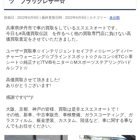
ツ ブラックレザー☆
投稿日 : 2022年6月9日
最終更新日時 : 2022年6月9日
カテゴリー :
未分類
兵庫県伊丹市で車の買取をしているエスエスオートです。
今日も#高価買取伝説 を作るべく他の買取専門店に負けない高
価買取査定をさせていただきました。
ユーザー買取車☆インテリジェントセイフティ☆レーンディパー
チャーウォーニング☆ブラインドスポット☆クルコン☆ETC☆革
シート☆純正ナビ/TV/Bモニター☆Mスポーツステアリング/パド
ルシフト☆
高価買取させて頂きました!
ありがとうございます!
感謝です!(^^)!
大阪、京都、神戸の皆様、買取は是非エスエスオートで！
その他、新車、中古車販売、車検整備、ガラスコーティング、ガ
ラスフィルム、板金塗装、カスタム、陸送など、車に関する事な
んでもお任せください。