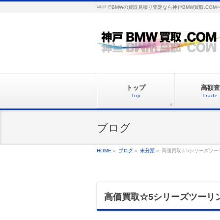
神戸でBMWの買取見積り査定なら神戸BMW買取.COM
トップ
高額査
Top
Trade 
ブログ
HOME
»
ブログ
»
未分類
»
高価買取☆5シリーズツーリ
高価買取☆5シリーズツーリン