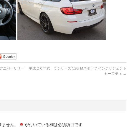
Google+
thアニバーサリー
平成２６年式 ５シリーズ 528i Mスポーツ インテリジェント
セーフティ
→
りません。
※
が付いている欄は必須項目です