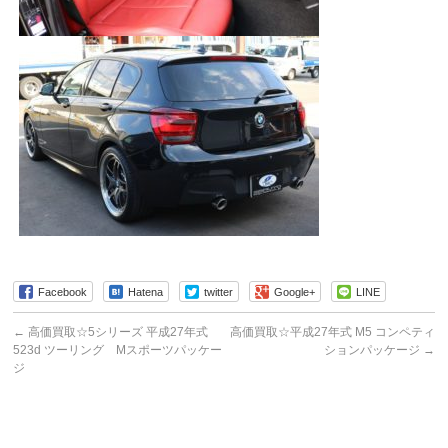
Facebook
Hatena
twitter
Google+
LINE
←
高価買取☆5シリーズ 平成27年式
高価買取☆平成27年式 M5 コンペティ
523d ツーリング Mスポーツパッケー
ションパッケージ
→
ジ