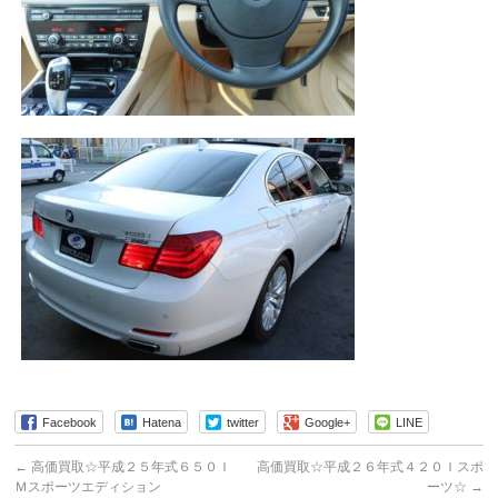
Facebook
Hatena
twitter
Google+
LINE
←
高価買取☆平成２５年式６５０Ｉ
高価買取☆平成２６年式４２０Ｉスポ
Ｍスポーツエディション
ーツ☆
→