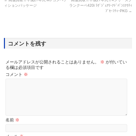
←
高価買取☆平成27年式 M5 コンペテ
高価買取☆平成27年式☆4シリーズグ
ィションパッケージ
ランクーペ420i ﾗｸﾞｼﾞｭｱﾘｰｱﾄﾞﾊﾞﾝｽｱｸﾃｨ
ﾌﾞｾｰﾌﾃｨｰPKG
→
コメントを残す
メールアドレスが公開されることはありません。
※
が付いてい
る欄は必須項目です
コメント
※
名前
※